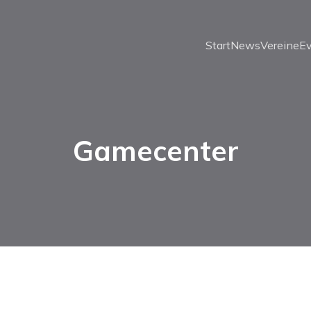
Start
News
Vereine
E
Gamecenter