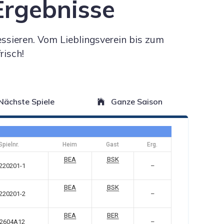
 Ergebnisse
essieren. Vom Lieblingsverein bis zum
risch!
Nächste Spiele
Ganze Saison
Spielnr.
Heim
Gast
Erg.
BEA
BSK
220201-1
–
BEA
BSK
220201-2
–
BEA
BER
2604A12
–