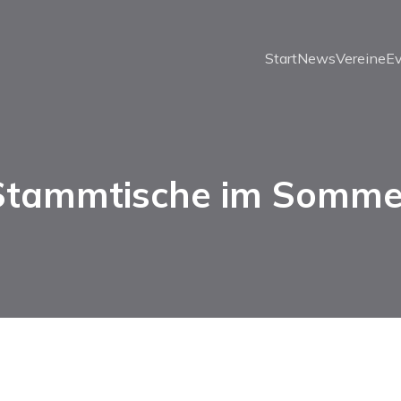
Start
News
Vereine
E
Stammtische im Somme