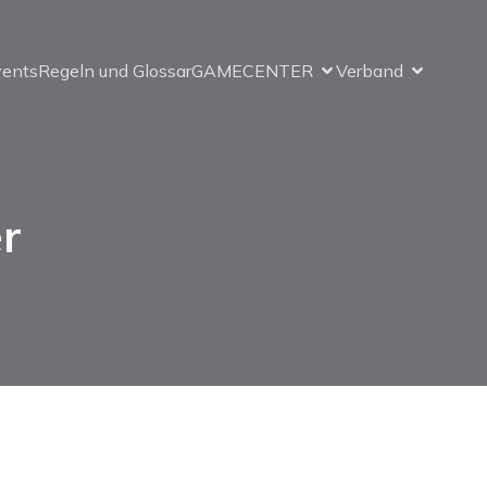
vents
Regeln und Glossar
GAMECENTER
Verband
r