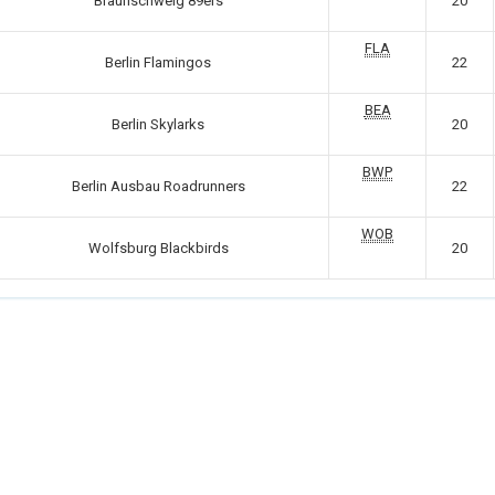
Braunschweig 89ers
20
FLA
Berlin Flamingos
22
BEA
Berlin Skylarks
20
BWP
Berlin Ausbau Roadrunners
22
WOB
Wolfsburg Blackbirds
20