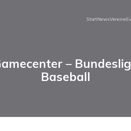
Start
News
Vereine
E
amecenter – Bundesli
Baseball