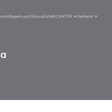
vents
Regeln und Glossar
GAMECENTER
Verband
ga