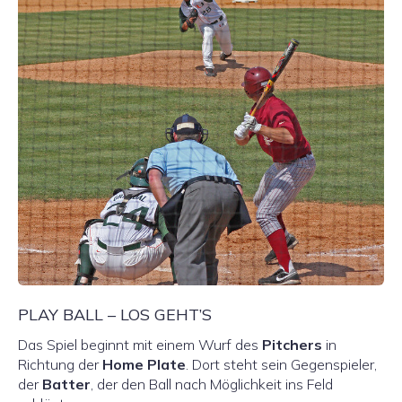
PLAY BALL – LOS GEHT’S
Das Spiel beginnt mit einem Wurf des
Pitchers
in
Richtung der
Home Plate
. Dort steht sein Gegenspieler,
der
Batter
, der den Ball nach Möglichkeit ins Feld