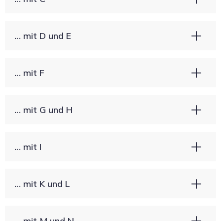
… mit D und E
… mit F
… mit G und H
… mit I
… mit K und L
… mit M und N