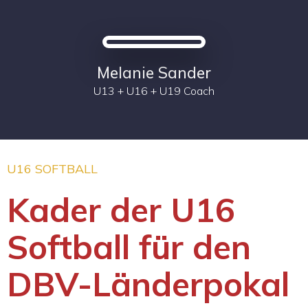
Melanie Sander
U13 + U16 + U19 Coach
U16 SOFTBALL
Kader der U16
Softball für den
DBV-Länderpokal