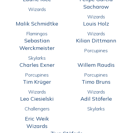
Sacharow
Wizards
Wizards
Malik Schmidtke
Louis Holz
Flamingos
Wizards
Sebastian
Kilian Dittmann
Werckmeister
Porcupines
Skylarks
Charles Exner
Willem Raudis
Porcupines
Porcupines
Tim Krüger
Timo Bruns
Wizards
Wizards
Leo Ciesielski
Adil Stöferle
Challengers
Skylarks
Eric Weik
Wizards