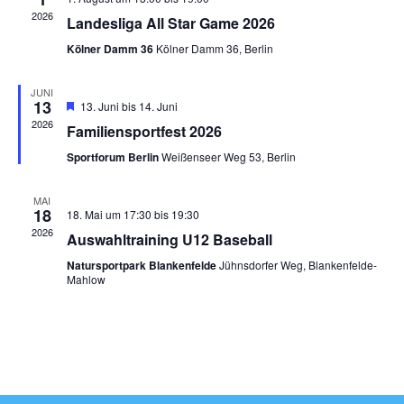
a
ä
n
2026
Landesliga All Star Game 2026
h
s
l
n
Kölner Damm 36
Kölner Damm 36, Berlin
e
t
n
s
JUNI
.
13
H
a
13. Juni
bis
14. Juni
e
2026
t
Familiensportfest 2026
r
l
v
Sportforum Berlin
Weißenseer Weg 53, Berlin
o
a
t
r
g
u
MAI
l
e
18
18. Mai um 17:30
bis
19:30
h
n
2026
o
Auswahltraining U12 Baseball
t
b
g
e
Natursportpark Blankenfelde
Jühnsdorfer Weg, Blankenfelde-
n
Mahlow
u
A
n
n
s
g
i
e