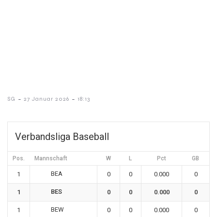
-
-
SG
27 Januar 2026
18:13
Verbandsliga Baseball
Pos.
Mannschaft
W
L
Pct
GB
BEA
1
0
0
0.000
0
BES
1
0
0
0.000
0
BEW
1
0
0
0.000
0